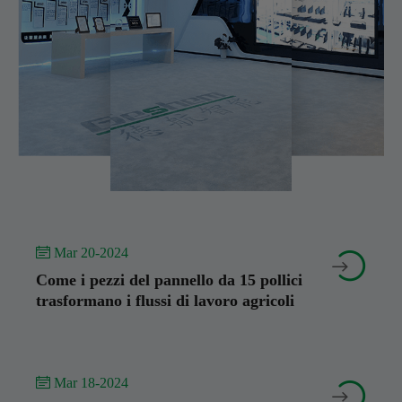
 Mar 20-2024


Come i pezzi del pannello da 15 pollici
trasformano i flussi di lavoro agricoli
 Mar 18-2024

