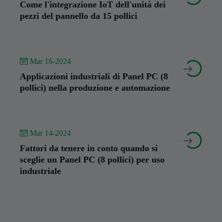
Come l'integrazione IoT dell'unità dei
pezzi del pannello da 15 pollici
 Mar 16-2024


Applicazioni industriali di Panel PC (8
pollici) nella produzione e automazione
 Mar 14-2024


Fattori da tenere in conto quando si
sceglie un Panel PC (8 pollici) per uso
industriale