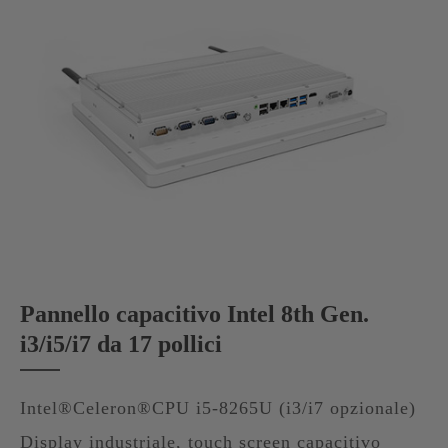
Pannello capacitivo Intel 8th Gen.
i3/i5/i7 da 17 pollici
Intel®Celeron®CPU i5-8265U (i3/i7 opzionale)
Display industriale, touch screen capacitivo