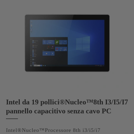
Intel da 19 pollici®Nucleo™8th I3/I5/I7
pannello capacitivo senza cavo PC
Intel®Nucleo™Processore 8th i3/i5/i7