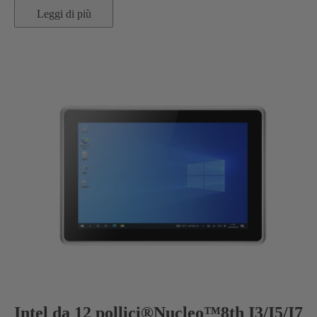
Leggi di più
Intel da 12 pollici®Nucleo™8th I3/I5/I7