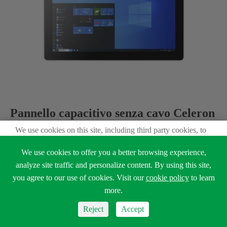
Pannello capacitivo senza cavo Celeron
J1900 da 21.5 pollici
We use cookies on this site, including third party cookies, to
delivery experiennce for you.
We use cookies to offer you a better browsing experience,
Accept Cookies
Intel®Processore Bay Trail J1900 2.0GHz
analyze site traffic and personalize content. By using this site,
Display industriale, touch screen capacitivo
you agree to our use of cookies. Visit our
cookie policy
to learn
Read Privacy Policy
more.
multipunto
Reject
Accept
Memoria DDR3L da 4GB, supporto massimo
Reject