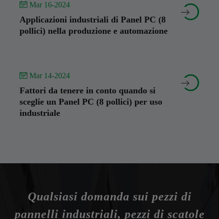
 Mar 16-2024


Applicazioni industriali di Panel PC (8
pollici) nella produzione e automazione
 Mar 14-2024


Fattori da tenere in conto quando si
sceglie un Panel PC (8 pollici) per uso
industriale
Qualsiasi domanda sui pezzi di
pannelli industriali, pezzi di scatole