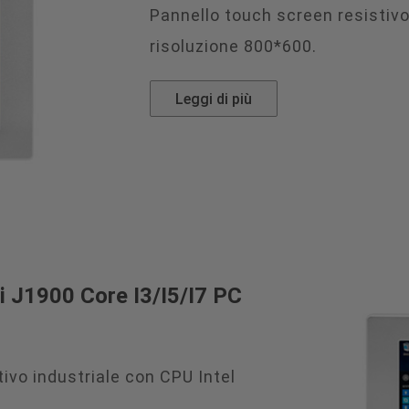
Pannello touch screen resistivo 
risoluzione 800*600.
Leggi di più
ci J1900 Core I3/I5/I7 PC
ivo industriale con CPU Intel