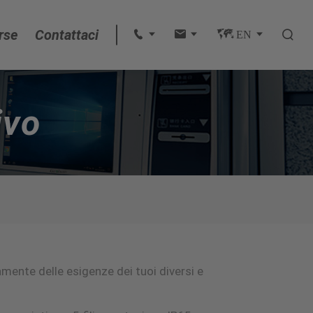
rse
Contattaci
 
 
 EN 

English
ivo
français
Deutsch
Español
italiano
mente delle esigenze dei tuoi diversi e
русский
português