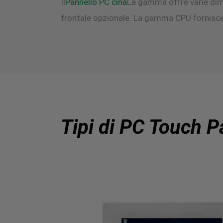
Il
Pannello PC cina
La gamma offre varie dime
frontale opzionale. La gamma CPU fornisce
Tipi di PC Touch P