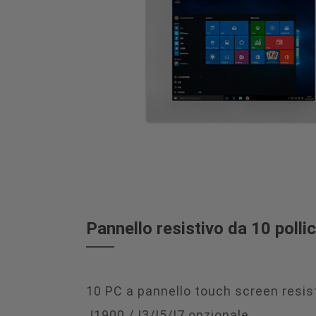
Pannello resistivo da 10 polli
10 PC a pannello touch screen resist
J1900 / I3/I5/I7 opzionale.