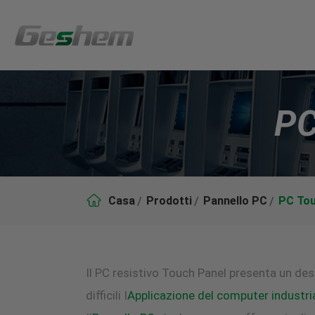
PC

Casa
Prodotti
Pannello PC
PC Tou
Il PC resistivo Touch Panel presenta un des
difficili I
Applicazione del computer industri