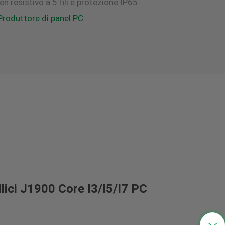
 resistivo a 5 fili e protezione IP65
Produttore di panel PC
.
中文
llici J1900 Core I3/I5/I7 PC