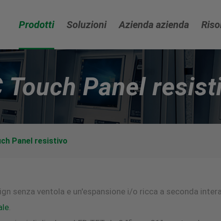
Prodotti
Soluzioni
Azienda azienda
Riso
 Touch Panel resist
ch Panel resistivo
ign senza ventola e un'espansione i/o ricca a seconda intera
ale
.