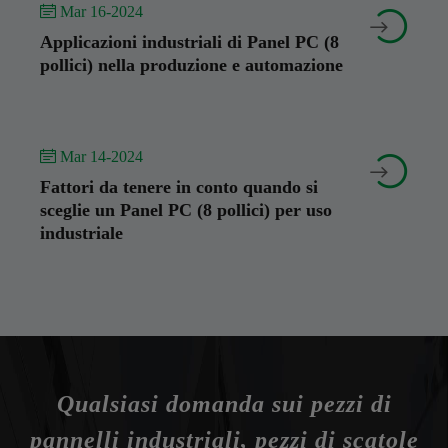
 Mar 16-2024


Applicazioni industriali di Panel PC (8
pollici) nella produzione e automazione
 Mar 14-2024


Fattori da tenere in conto quando si
sceglie un Panel PC (8 pollici) per uso
industriale
Qualsiasi domanda sui pezzi di
pannelli industriali, pezzi di scatole