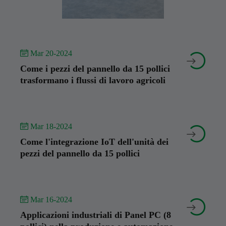
 Mar 20-2024


Come i pezzi del pannello da 15 pollici
trasformano i flussi di lavoro agricoli
 Mar 18-2024


Come l'integrazione IoT dell'unità dei
pezzi del pannello da 15 pollici
 Mar 16-2024


Applicazioni industriali di Panel PC (8