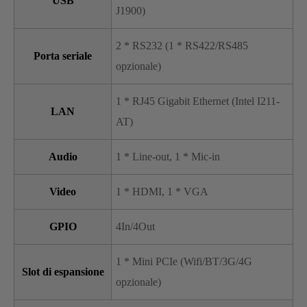
USB
J1900)
2 * RS232 (1 * RS422/RS485
Porta seriale
opzionale)
1 * RJ45 Gigabit Ethernet (Intel I211-
LAN
AT)
Audio
1 * Line-out, 1 * Mic-in
Video
1 * HDMI, 1 * VGA
GPIO
4In/4Out
1 * Mini PCIe (Wifi/BT/3G/4G
Slot di espansione
opzionale)