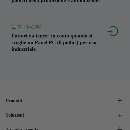
pollici) nella produzione e automazione
 Mar 14-2024


Fattori da tenere in conto quando si
sceglie un Panel PC (8 pollici) per uso
industriale
Prodotti
Soluzioni
Azienda azienda