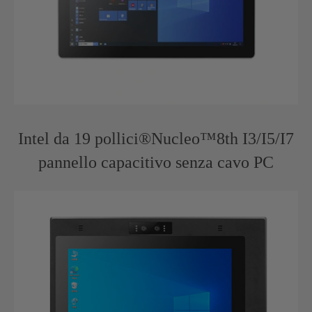
Intel da 19 pollici®Nucleo™8th I3/I5/I7
pannello capacitivo senza cavo PC