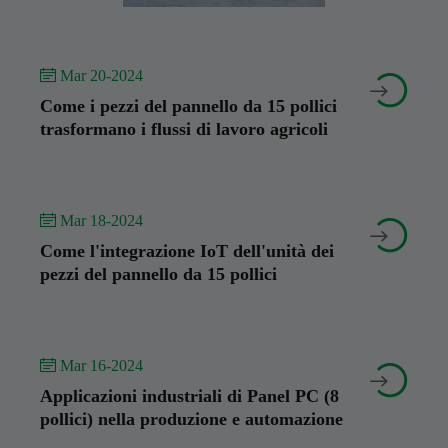
 Mar 20-2024


Come i pezzi del pannello da 15 pollici
trasformano i flussi di lavoro agricoli
 Mar 18-2024


Come l'integrazione IoT dell'unità dei
pezzi del pannello da 15 pollici
 Mar 16-2024


Applicazioni industriali di Panel PC (8
pollici) nella produzione e automazione