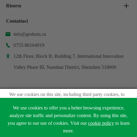
Risorse
Contattaci
info@geshem.cn

0755-86164919

12th Floor, Block B, Building 7, International Innovation

Valley Phase III, Nanshan District, Shenzhen 518000
We use cookies on this site, including third party cookies, to
Copyright ©
Shenzhen Geshem Technology Co., Ltd.
delivery experiennce for you.
Tutti i diritti riservati.
We use cookies to offer you a better browsing experience,
Accept Cookies
analyze site traffic and personalize content. By using this site,
Sitemap
Politica sulla Privacy
you agree to our use of cookies. Visit our
cookie policy
to learn





Read Privacy Policy
more.