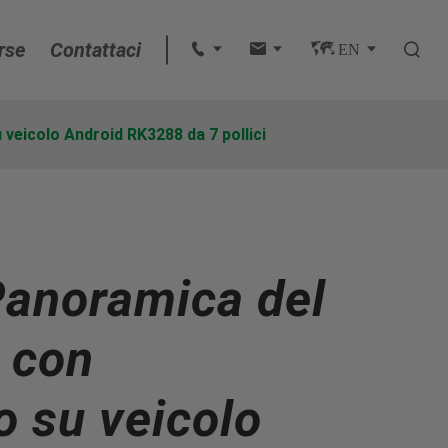
rse
Contattaci
 
 
 EN 

English
eicolo Android RK3288 da 7 pollici
français
Deutsch
anoramica del
Español
italiano
 con
русский
 su veicolo
português