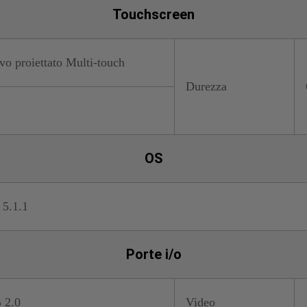
Touchscreen
vo proiettato Multi-touch
Durezza
OS
 5.1.1
Porte i/o
 2.0
Video