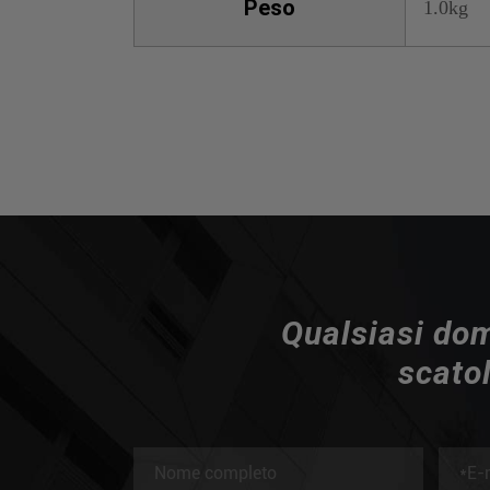
Peso
1.0kg
Qualsiasi doma
scatol