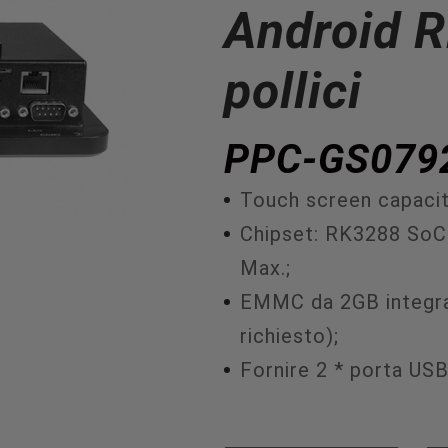
Android 
pollici
PPC-GS079
Touch screen capaciti
Chipset: RK3288 SoC
Max.;
EMMC da 2GB integr
richiesto);
Fornire 2 * porta US