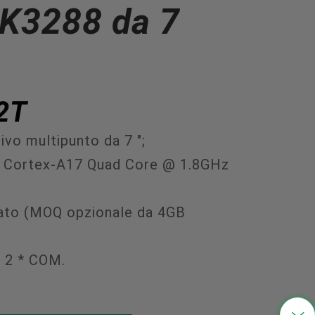
RK3288 da 7
中文
2T
vo multipunto da 7 ";
 Cortex-A17 Quad Core @ 1.8GHz
ato (MOQ opzionale da 4GB
B 2 * COM.