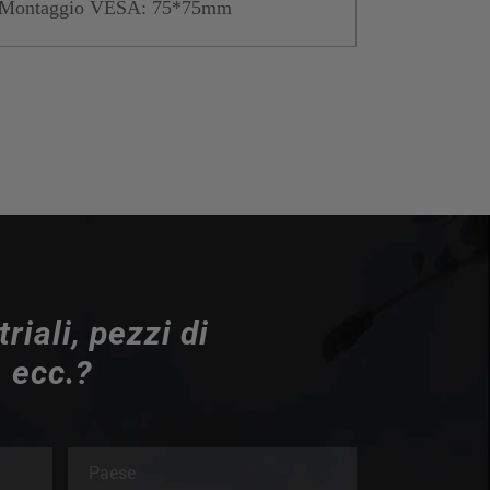
Montaggio VESA: 75*75mm
riali, pezzi di
, ecc.?