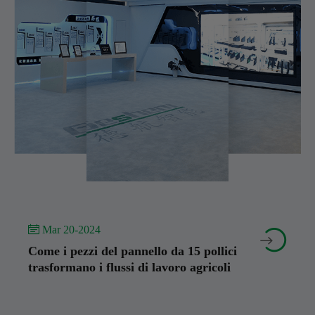
 Mar 20-2024


Come i pezzi del pannello da 15 pollici
trasformano i flussi di lavoro agricoli