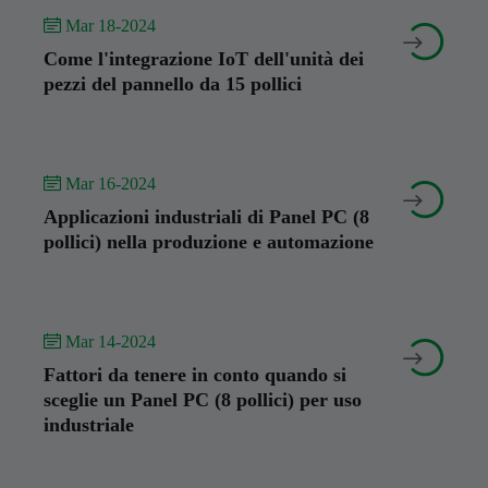
 Mar 18-2024


Come l'integrazione IoT dell'unità dei
pezzi del pannello da 15 pollici
 Mar 16-2024


Applicazioni industriali di Panel PC (8
pollici) nella produzione e automazione
 Mar 14-2024


Fattori da tenere in conto quando si
sceglie un Panel PC (8 pollici) per uso
industriale