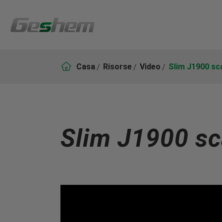

Casa
Risorse
Video
Slim J1900 sca
Slim J1900 sca