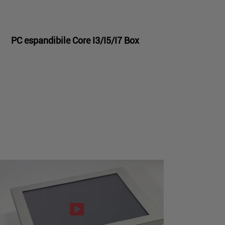
PC espandibile Core I3/I5/I7 Box
