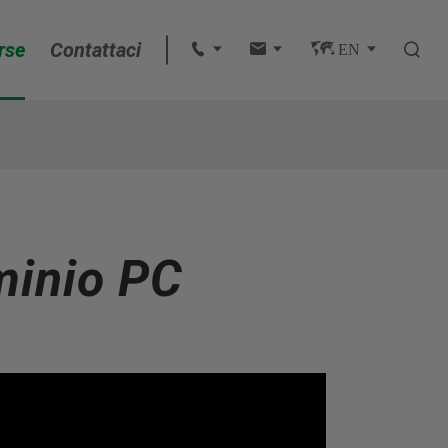
rse
Contattaci
 
 
 EN 

English
français
Deutsch
uminio PC
Español
italiano
русский
português