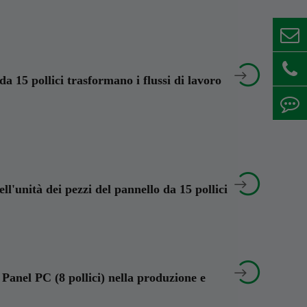


a 15 pollici trasformano i flussi di lavoro


l'unità dei pezzi del pannello da 15 pollici


 Panel PC (8 pollici) nella produzione e